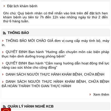
Đặt lịch khám bệnh
Ghi chú: Quý bệnh nhân có thể nhấn vào link trên để đặt lịch hẹn
khám bệnh ưu tiên từ 7h đến 11h vào những ngày từ thứ 2 đến
thứ 6 hàng tuần.
THÔNG BÁO
THÔNG BÁO MỜI CHÀO GIÁ đơn vị cung cấp máy tính bộ, máy
in.
QUYẾT ĐỊNH Ban hành “Hướng dẫn chuyên môn các biện pháp
thực hiện dinh dưỡng trong phòng bệnh”
QUYẾT ĐỊNH Ban hành “Cẩm nang hướng dẫn hoạt động thể lực
nâng cao sức khỏe cho cộng đồng”
DANH SÁCH NGƯỜI THỰC HÀNH KHÁM BỆNH, CHỮA BỆNH
DANH SÁCH NGƯỜI THỰC HÀNH KHÁM BỆNH, CHỮA BỆNH
ĐÃ HOÀN THÀNH THỜI GIAN THỰC HÀNH
Xem thêm
QUẢN LÝ HÀNH NGHỀ KCB