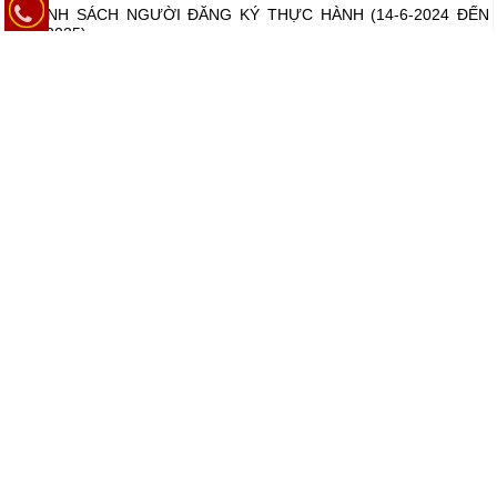
DANH SÁCH NGƯỜI ĐĂNG KÝ THỰC HÀNH (14-6-2024 ĐẾN
06-5-2025)
DANH SÁCH NGƯỜI ĐĂNG KÝ THỰC HÀNH NĂM 2025 (14-1-
2025 ĐẾ 15-5-2025)
DANH SÁCH NGƯỜI ĐĂNG KÝ THỰC HÀNH 2024 (14-6-2024
ĐẾN 14-10-2024)
DANH SÁCH NGƯỜI ĐÃ HOÀN THÀNH QUÁ TRÌNH THỰC
HÀNH TẠI CƠ SỞ KHÁM BỆNH, CHỮA BỆNH NĂM 2024
Xem thêm
CẢI CÁCH THỦ TỤC HÀNH CHÍNH
Tra cứu trạng thái xử lý thủ tục
Thủ tục tóm tắt hồ sơ bệnh án
GIỜ LÀM VIỆC
Thứ 2 đến thứ 6:
- Sáng: 07h00 – 11h30
- Chiều: 13h00 – 16h30