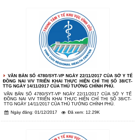
Tổ chức chính trị
Tiêm phòng
Bản tin nội bộ
Hỏi đáp
Ban giám đốc
Hoạt động chuyên môn
Xét nghiệm
Văn bản pháp luật
Bản đồ
Các phòng chức năng
Đảng ủy
Lịch công tác tuần
Hình ảnh hoạt động
Chẩn đoán hình ảnh
Văn bản chỉ đạo điều hành
Email & ĐT liên lạc
Các khoa chuyên môn
Công đoàn
Lịch trực tuần
Quầy thuốc
Giải trí
Các trạm y tế
Hội cựu chiến binh
Các phòng ban huyện
Căn tin phục vụ
Tin tức hoạt động
Đoàn thanh niên
Ngành Y tế ĐN
Quản lý hành nghề KCB
CK1 ĐH Y Huế
VĂN BẢN SỐ 4780/SYT-VP NGÀY 22/11/2017 CỦA SỞ Y TẾ
ĐỒNG NAI V/V TRIỂN KHAI THỰC HIỆN CHỈ THỊ SỐ 38/CT-
TTG NGÀY 14/11/2017 CỦA THỦ TƯỚNG CHÍNH PHỦ.
VĂN BẢN SỐ 4780/SYT-VP NGÀY 22/11/2017 CỦA SỞ Y TẾ
ĐỒNG NAI V/V TRIỂN KHAI THỰC HIỆN CHỈ THỊ SỐ 38/CT-
TTG NGÀY 14/11/2017 CỦA THỦ TƯỚNG CHÍNH PHỦ.
Ngày đăng: 01/12/2017
Đã xem: 12.29K