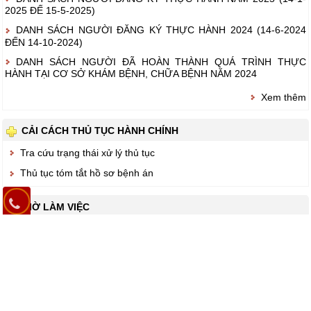
2025 ĐẾ 15-5-2025)
DANH SÁCH NGƯỜI ĐĂNG KÝ THỰC HÀNH 2024 (14-6-2024
ĐẾN 14-10-2024)
DANH SÁCH NGƯỜI ĐÃ HOÀN THÀNH QUÁ TRÌNH THỰC
HÀNH TẠI CƠ SỞ KHÁM BỆNH, CHỮA BỆNH NĂM 2024
Xem thêm
CẢI CÁCH THỦ TỤC HÀNH CHÍNH
Tra cứu trạng thái xử lý thủ tục
Thủ tục tóm tắt hồ sơ bệnh án
GIỜ LÀM VIỆC
Thứ 2 đến thứ 6:
- Sáng: 07h00 – 11h30
- Chiều: 13h00 – 16h30
Thứ 7, CN & ngày lễ trực cấp cứu 24/24.
LIÊN KẾT WEBSITE