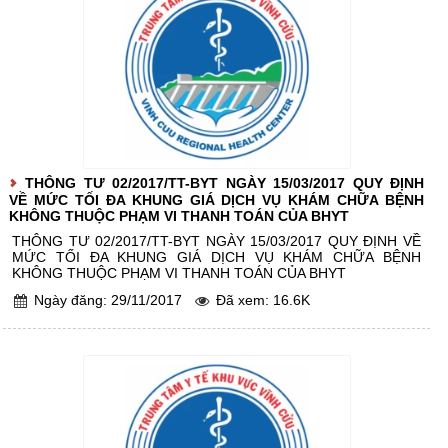
THÔNG TƯ 02/2017/TT-BYT NGÀY 15/03/2017 QUY ĐỊNH
VỀ MỨC TỐI ĐA KHUNG GIÁ DỊCH VỤ KHÁM CHỮA BỆNH
KHÔNG THUỘC PHẠM VI THANH TOÁN CỦA BHYT
THÔNG TƯ 02/2017/TT-BYT NGÀY 15/03/2017 QUY ĐỊNH VỀ
MỨC TỐI ĐA KHUNG GIÁ DỊCH VỤ KHÁM CHỮA BỆNH
KHÔNG THUỘC PHẠM VI THANH TOÁN CỦA BHYT
Ngày đăng: 29/11/2017
Đã xem: 16.6K