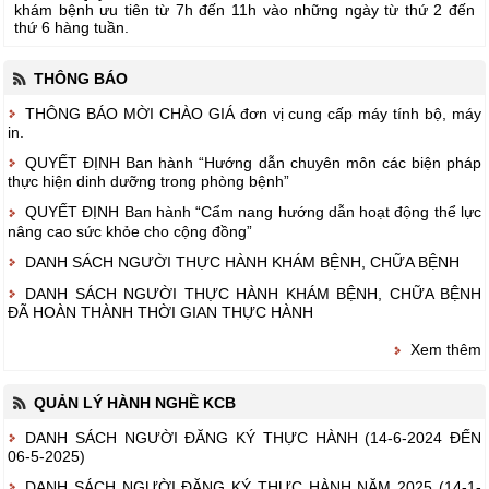
khám bệnh ưu tiên từ 7h đến 11h vào những ngày từ thứ 2 đến
thứ 6 hàng tuần.
THÔNG BÁO
THÔNG BÁO MỜI CHÀO GIÁ đơn vị cung cấp máy tính bộ, máy
in.
QUYẾT ĐỊNH Ban hành “Hướng dẫn chuyên môn các biện pháp
thực hiện dinh dưỡng trong phòng bệnh”
QUYẾT ĐỊNH Ban hành “Cẩm nang hướng dẫn hoạt động thể lực
nâng cao sức khỏe cho cộng đồng”
DANH SÁCH NGƯỜI THỰC HÀNH KHÁM BỆNH, CHỮA BỆNH
DANH SÁCH NGƯỜI THỰC HÀNH KHÁM BỆNH, CHỮA BỆNH
ĐÃ HOÀN THÀNH THỜI GIAN THỰC HÀNH
Xem thêm
QUẢN LÝ HÀNH NGHỀ KCB
DANH SÁCH NGƯỜI ĐĂNG KÝ THỰC HÀNH (14-6-2024 ĐẾN
06-5-2025)
DANH SÁCH NGƯỜI ĐĂNG KÝ THỰC HÀNH NĂM 2025 (14-1-