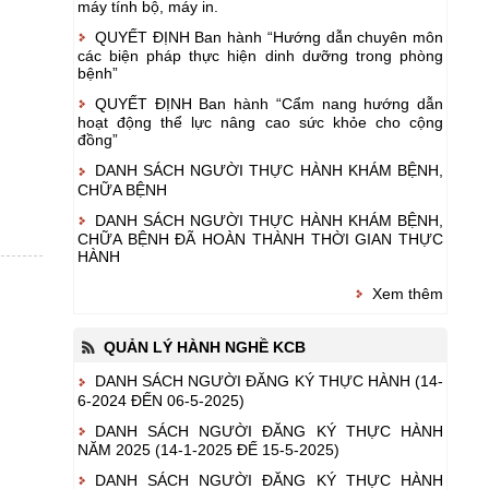
máy tính bộ, máy in.
QUYẾT ĐỊNH Ban hành “Hướng dẫn chuyên môn
các biện pháp thực hiện dinh dưỡng trong phòng
bệnh”
QUYẾT ĐỊNH Ban hành “Cẩm nang hướng dẫn
hoạt động thể lực nâng cao sức khỏe cho cộng
đồng”
DANH SÁCH NGƯỜI THỰC HÀNH KHÁM BỆNH,
CHỮA BỆNH
DANH SÁCH NGƯỜI THỰC HÀNH KHÁM BỆNH,
CHỮA BỆNH ĐÃ HOÀN THÀNH THỜI GIAN THỰC
HÀNH
Xem thêm
QUẢN LÝ HÀNH NGHỀ KCB
DANH SÁCH NGƯỜI ĐĂNG KÝ THỰC HÀNH (14-
6-2024 ĐẾN 06-5-2025)
DANH SÁCH NGƯỜI ĐĂNG KÝ THỰC HÀNH
NĂM 2025 (14-1-2025 ĐẾ 15-5-2025)
DANH SÁCH NGƯỜI ĐĂNG KÝ THỰC HÀNH