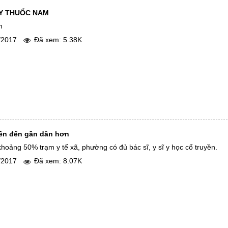
òng chức năng
y
Y THUỐC NAM
m
oa chuyên môn
oàn
0/2017
Đã xem: 5.38K
m y tế
 chiến binh
anh niên
yền đến gần dân hơn
 khoảng 50% trạm y tế xã, phường có đủ bác sĩ, y sĩ y học cổ truyền.
9/2017
Đã xem: 8.07K