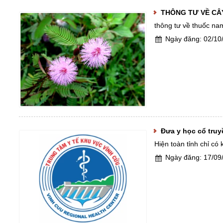
Tổ chức chính trị
Xét nghiệm
Các ph
Đảng ủ
THÔNG TƯ VỀ CÂ
thông tư về thuốc na
Hoạt động chuyên môn
Chẩn đoán hình ảnh
Các kh
Công đ
Ngày đăng: 02/1
Hình ảnh hoạt động
Quầy thuốc
Các trạ
Hội cựu
Căn tin phục vụ
Đoàn th
Đưa y học cổ tru
Hiện toàn tỉnh chỉ có
Ngày đăng: 17/0