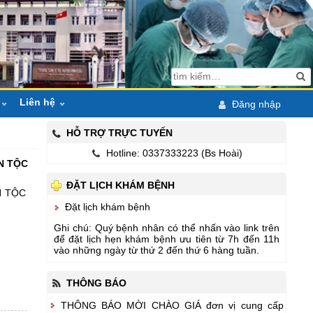
Liên hệ
Đăng nhập
áo
Hỏi đáp
HỖ TRỢ TRỰC TUYẾN
Hotline: 0337333223 (Bs Hoài)
ội bộ
Bản đồ
Lịch công tác tuần
N TỘC
ĐẶT LỊCH KHÁM BỆNH
pháp luật
Email & ĐT liên lạc
Lịch trực tuần
Các phòng ban huyện
N TỘC
Đặt lịch khám bệnh
chỉ đạo điều hành
Ngành Y tế ĐN
Ghi chú: Quý bệnh nhân có thể nhấn vào link trên
để đặt lịch hẹn khám bệnh ưu tiên từ 7h đến 11h
CK1 ĐH Y Huế
vào những ngày từ thứ 2 đến thứ 6 hàng tuần.
hoạt động
THÔNG BÁO
 hành nghề KCB
THÔNG BÁO MỜI CHÀO GIÁ đơn vị cung cấp