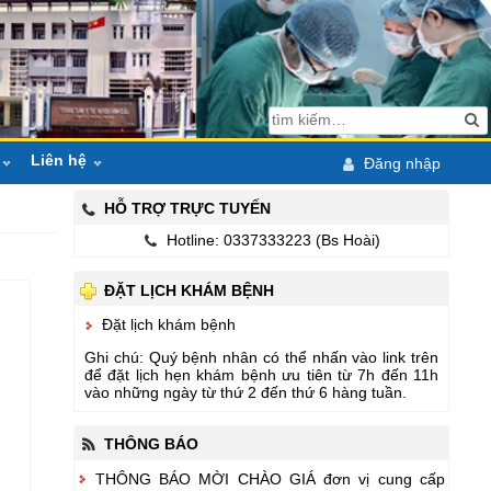
Liên hệ
Đăng nhập
áo
Hỏi đáp
HỖ TRỢ TRỰC TUYẾN
Hotline: 0337333223 (Bs Hoài)
ội bộ
Bản đồ
Lịch công tác tuần
ĐẶT LỊCH KHÁM BỆNH
pháp luật
Email & ĐT liên lạc
Lịch trực tuần
Các phòng ban huyện
Đặt lịch khám bệnh
chỉ đạo điều hành
Ngành Y tế ĐN
Ghi chú: Quý bệnh nhân có thể nhấn vào link trên
để đặt lịch hẹn khám bệnh ưu tiên từ 7h đến 11h
CK1 ĐH Y Huế
vào những ngày từ thứ 2 đến thứ 6 hàng tuần.
hoạt động
THÔNG BÁO
 hành nghề KCB
THÔNG BÁO MỜI CHÀO GIÁ đơn vị cung cấp