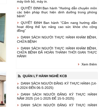
máy tính bộ, máy in.
QUYẾT ĐỊNH Ban hành “Hướng dẫn chuyên môn
các biện pháp thực hiện dinh dưỡng trong phòng
bệnh”
QUYẾT ĐỊNH Ban hành “Cẩm nang hướng dẫn
hoạt động thể lực nâng cao sức khỏe cho cộng
đồng”
DANH SÁCH NGƯỜI THỰC HÀNH KHÁM BỆNH,
CHỮA BỆNH
DANH SÁCH NGƯỜI THỰC HÀNH KHÁM BỆNH,
CHỮA BỆNH ĐÃ HOÀN THÀNH THỜI GIAN THỰC
HÀNH
Xem thêm
QUẢN LÝ HÀNH NGHỀ KCB
DANH SÁCH NGƯỜI ĐĂNG KÝ THỰC HÀNH (14-
6-2024 ĐẾN 06-5-2025)
DANH SÁCH NGƯỜI ĐĂNG KÝ THỰC HÀNH
NĂM 2025 (14-1-2025 ĐẾ 15-5-2025)
DANH SÁCH NGƯỜI ĐĂNG KÝ THỰC HÀNH