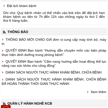
Đặt lịch khám bệnh
Ghi chú: Quý bệnh nhân có thể nhấn vào link trên để đặt lịch hẹn
khám bệnh ưu tiên từ 7h đến 11h vào những ngày từ thứ 2 đến
thứ 6 hàng tuần.
THÔNG BÁO
THÔNG BÁO MỜI CHÀO GIÁ đơn vị cung cấp máy tính bộ, máy
in.
QUYẾT ĐỊNH Ban hành “Hướng dẫn chuyên môn các biện pháp
thực hiện dinh dưỡng trong phòng bệnh”
QUYẾT ĐỊNH Ban hành “Cẩm nang hướng dẫn hoạt động thể lực
nâng cao sức khỏe cho cộng đồng”
DANH SÁCH NGƯỜI THỰC HÀNH KHÁM BỆNH, CHỮA BỆNH
DANH SÁCH NGƯỜI THỰC HÀNH KHÁM BỆNH, CHỮA BỆNH
ĐÃ HOÀN THÀNH THỜI GIAN THỰC HÀNH
Xem thêm
QUẢN LÝ HÀNH NGHỀ KCB