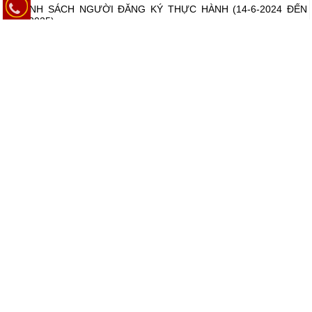
DANH SÁCH NGƯỜI ĐĂNG KÝ THỰC HÀNH (14-6-2024 ĐẾN
06-5-2025)
DANH SÁCH NGƯỜI ĐĂNG KÝ THỰC HÀNH NĂM 2025 (14-1-
2025 ĐẾ 15-5-2025)
DANH SÁCH NGƯỜI ĐĂNG KÝ THỰC HÀNH 2024 (14-6-2024
ĐẾN 14-10-2024)
DANH SÁCH NGƯỜI ĐÃ HOÀN THÀNH QUÁ TRÌNH THỰC
HÀNH TẠI CƠ SỞ KHÁM BỆNH, CHỮA BỆNH NĂM 2024
Xem thêm
CẢI CÁCH THỦ TỤC HÀNH CHÍNH
Tra cứu trạng thái xử lý thủ tục
Thủ tục tóm tắt hồ sơ bệnh án
GIỜ LÀM VIỆC
Thứ 2 đến thứ 6:
- Sáng: 07h00 – 11h30
- Chiều: 13h00 – 16h30