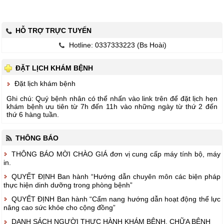
HỖ TRỢ TRỰC TUYẾN
Hotline: 0337333223 (Bs Hoài)
ĐẶT LỊCH KHÁM BỆNH
Đặt lịch khám bệnh
Ghi chú: Quý bệnh nhân có thể nhấn vào link trên để đặt lịch hẹn
khám bệnh ưu tiên từ 7h đến 11h vào những ngày từ thứ 2 đến
thứ 6 hàng tuần.
THÔNG BÁO
THÔNG BÁO MỜI CHÀO GIÁ đơn vị cung cấp máy tính bộ, máy
in.
QUYẾT ĐỊNH Ban hành “Hướng dẫn chuyên môn các biện pháp
thực hiện dinh dưỡng trong phòng bệnh”
QUYẾT ĐỊNH Ban hành “Cẩm nang hướng dẫn hoạt động thể lực
nâng cao sức khỏe cho cộng đồng”
DANH SÁCH NGƯỜI THỰC HÀNH KHÁM BỆNH, CHỮA BỆNH