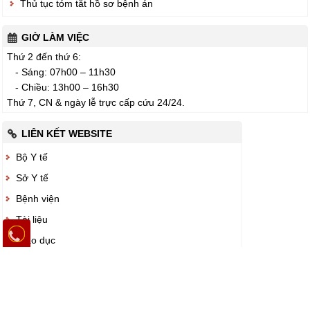
Thủ tục tóm tắt hồ sơ bệnh án
GIỜ LÀM VIỆC
Thứ 2 đến thứ 6:
- Sáng: 07h00 – 11h30
- Chiều: 13h00 – 16h30
Thứ 7, CN & ngày lễ trực cấp cứu 24/24.
LIÊN KẾT WEBSITE
Bộ Y tế
Sở Y tế
Bệnh viện
Tài liệu
Giáo dục
DÀNH CHO BỆNH NHÂN
Mã số: