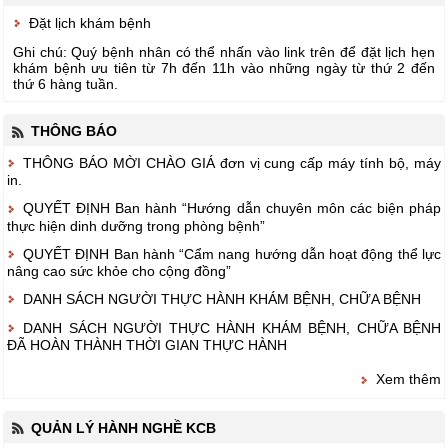
Đặt lịch khám bệnh
Ghi chú: Quý bệnh nhân có thể nhấn vào link trên để đặt lịch hẹn
khám bệnh ưu tiên từ 7h đến 11h vào những ngày từ thứ 2 đến
thứ 6 hàng tuần.
THÔNG BÁO
THÔNG BÁO MỜI CHÀO GIÁ đơn vị cung cấp máy tính bộ, máy
in.
QUYẾT ĐỊNH Ban hành “Hướng dẫn chuyên môn các biện pháp
thực hiện dinh dưỡng trong phòng bệnh”
QUYẾT ĐỊNH Ban hành “Cẩm nang hướng dẫn hoạt động thể lực
nâng cao sức khỏe cho cộng đồng”
DANH SÁCH NGƯỜI THỰC HÀNH KHÁM BỆNH, CHỮA BỆNH
DANH SÁCH NGƯỜI THỰC HÀNH KHÁM BỆNH, CHỮA BỆNH
ĐÃ HOÀN THÀNH THỜI GIAN THỰC HÀNH
Xem thêm
QUẢN LÝ HÀNH NGHỀ KCB