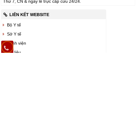
Thứ 7, CN & ngày lễ trực cấp cứu 24/24.
LIÊN KẾT WEBSITE
Bộ Y tế
Sở Y tế
Bệnh viện
Tài liệu
Giáo dục
DÀNH CHO BỆNH NHÂN
Mã số:
Xem
Xem bệnh sử và tình hình sức khoẻ cá nhân.