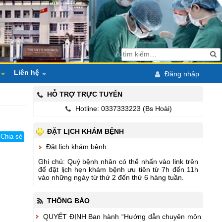
Liên hệ
Đăng nhập
áo
Hỏi đáp
HỖ TRỢ TRỰC TUYẾN
Hotline: 0337333223 (Bs Hoài)
ội bộ
Bản đồ
Lịch công tác tuần
ĐẶT LỊCH KHÁM BỆNH
pháp luật
Email & ĐT liên lạc
Lịch trực tuần
Các phòng ban huyện
Chia sẻ
Đặt lịch khám bệnh
chỉ đạo điều hành
Ngành Y tế ĐN
Ghi chú: Quý bệnh nhân có thể nhấn vào link trên
để đặt lịch hẹn khám bệnh ưu tiên từ 7h đến 11h
CK1 ĐH Y Huế
vào những ngày từ thứ 2 đến thứ 6 hàng tuần.
hoạt động
THÔNG BÁO
 hành nghề KCB
QUYẾT ĐỊNH Ban hành “Hướng dẫn chuyên môn