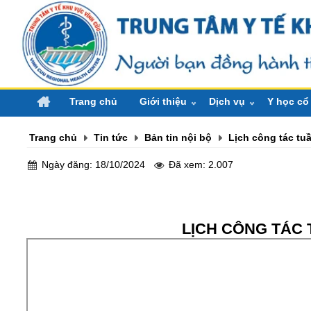
Trang chủ
Giới thiệu
Dịch vụ
Y học cổ
Thư ngỏ
Đặt lịch khám bệnh
Cây thuốc
Trang chủ
Tin tức
Bản tin nội bộ
Lịch công tác tu
Lãnh đạo qua các thời kỳ
Cải cách thủ tục hành c
Bài thuốc
Lãnh đạ
Ngày đăng: 18/10/2024
Đã xem: 2.007
Giới thiệu logo
Khám chữa bệnh thông
Chính sác
Lãnh đ
Lịch sử hình thành
Khám và điều trị theo y
LỊCH CÔNG TÁC TU
Định hướng tương lai
Khám sức khỏe
Trang thiết bị
Phục hồi chức năng
Cơ cấu tổ chức
Tiêm phòng
Ban gi