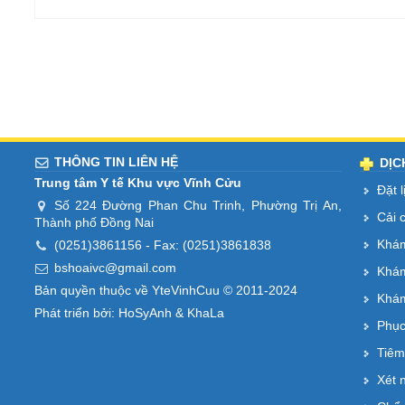
THÔNG TIN LIÊN HỆ
DỊC
Trung tâm Y tế Khu vực Vĩnh Cửu
Đặt 
Số 224 Đường Phan Chu Trinh, Phường Trị An,
Cải 
Thành phố Đồng Nai
Khám
(0251)3861156
- Fax: (0251)3861838
bshoaivc@gmail.com
Khám
Bản quyền thuộc về YteVinhCuu © 2011-2024
Khám
Phát triển bởi:
HoSyAnh
&
KhaLa
Phục
Tiêm
Xét 