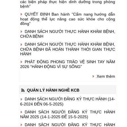
các biện pháp thực hiện dinh dưỡng trong phòng
bệnh”
QUYẾT ĐỊNH Ban hành “Cẩm nang hướng dẫn
hoạt động thể lực nâng cao sức khỏe cho cộng
đồng”
DANH SÁCH NGƯỜI THỰC HÀNH KHÁM BỆNH,
CHỮA BỆNH
DANH SÁCH NGƯỜI THỰC HÀNH KHÁM BỆNH,
CHỮA BỆNH ĐÃ HOÀN THÀNH THỜI GIAN THỰC
HÀNH
PHÁT ĐỘNG PHONG TRÀO VỆ SINH TAY NĂM
2026 “HÀNH ĐỘNG VÌ SỰ SỐNG”
Xem thêm
QUẢN LÝ HÀNH NGHỀ KCB
DANH SÁCH NGƯỜI ĐĂNG KÝ THỰC HÀNH (14-
6-2024 ĐẾN 06-5-2025)
DANH SÁCH NGƯỜI ĐĂNG KÝ THỰC HÀNH
NĂM 2025 (14-1-2025 ĐẾ 15-5-2025)
DANH SÁCH NGƯỜI ĐĂNG KÝ THỰC HÀNH