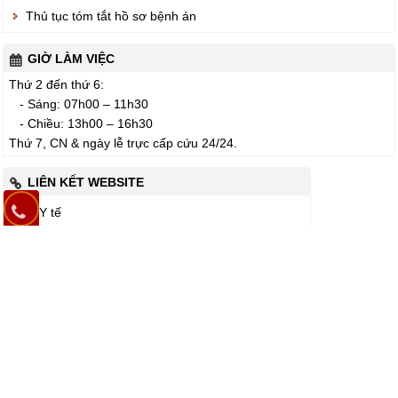
Thủ tục tóm tắt hồ sơ bệnh án
GIỜ LÀM VIỆC
Thứ 2 đến thứ 6:
- Sáng: 07h00 – 11h30
- Chiều: 13h00 – 16h30
Thứ 7, CN & ngày lễ trực cấp cứu 24/24.
LIÊN KẾT WEBSITE
Bộ Y tế
Sở Y tế
Bệnh viện
Tài liệu
Giáo dục
DÀNH CHO BỆNH NHÂN
Mã số: