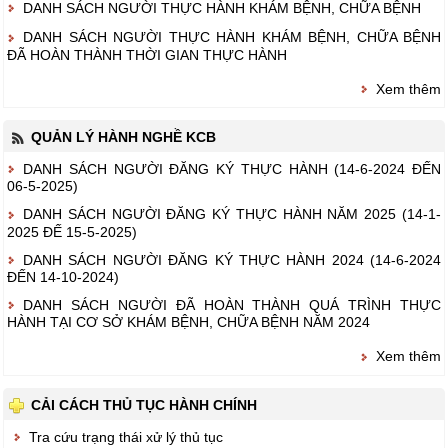
DANH SÁCH NGƯỜI THỰC HÀNH KHÁM BỆNH, CHỮA BỆNH
DANH SÁCH NGƯỜI THỰC HÀNH KHÁM BỆNH, CHỮA BỆNH
ĐÃ HOÀN THÀNH THỜI GIAN THỰC HÀNH
Xem thêm
QUẢN LÝ HÀNH NGHỀ KCB
DANH SÁCH NGƯỜI ĐĂNG KÝ THỰC HÀNH (14-6-2024 ĐẾN
06-5-2025)
DANH SÁCH NGƯỜI ĐĂNG KÝ THỰC HÀNH NĂM 2025 (14-1-
2025 ĐẾ 15-5-2025)
DANH SÁCH NGƯỜI ĐĂNG KÝ THỰC HÀNH 2024 (14-6-2024
ĐẾN 14-10-2024)
DANH SÁCH NGƯỜI ĐÃ HOÀN THÀNH QUÁ TRÌNH THỰC
HÀNH TẠI CƠ SỞ KHÁM BỆNH, CHỮA BỆNH NĂM 2024
Xem thêm
CẢI CÁCH THỦ TỤC HÀNH CHÍNH
Tra cứu trạng thái xử lý thủ tục