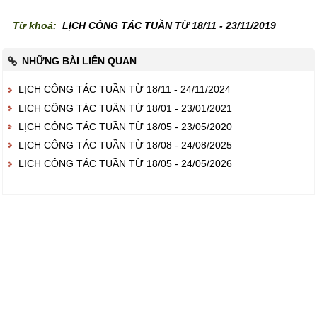
Tổ chức chính trị
Tiêm phòng
Bản tin nội bộ
Hỏi đáp
Ban giám đốc
Từ khoá:
LỊCH CÔNG TÁC TUẦN TỪ 18/11 - 23/11/2019
Hoạt động chuyên môn
Xét nghiệm
Văn bản pháp luật
Bản đồ
Các phòng chức năng
Đảng ủy
Lịch công tác tuần
NHỮNG BÀI LIÊN QUAN
Hình ảnh hoạt động
Chẩn đoán hình ảnh
Văn bản chỉ đạo điều hành
Email & ĐT liên lạc
Các khoa chuyên môn
Công đoàn
Lịch trực tuần
LỊCH CÔNG TÁC TUẦN TỪ 18/11 - 24/11/2024
Quầy thuốc
Giải trí
Các trạm y tế
Hội cựu chiến binh
Các phòng ban huyện
LỊCH CÔNG TÁC TUẦN TỪ 18/01 - 23/01/2021
Căn tin phục vụ
Tin tức hoạt động
LỊCH CÔNG TÁC TUẦN TỪ 18/05 - 23/05/2020
Đoàn thanh niên
Ngành Y tế ĐN
LỊCH CÔNG TÁC TUẦN TỪ 18/08 - 24/08/2025
Quản lý hành nghề KCB
CK1 ĐH Y Huế
LỊCH CÔNG TÁC TUẦN TỪ 18/05 - 24/05/2026