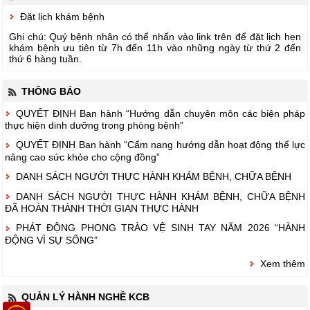
Đặt lịch khám bệnh
Ghi chú: Quý bệnh nhân có thể nhấn vào link trên để đặt lịch hẹn
khám bệnh ưu tiên từ 7h đến 11h vào những ngày từ thứ 2 đến
thứ 6 hàng tuần.
THÔNG BÁO
QUYẾT ĐỊNH Ban hành “Hướng dẫn chuyên môn các biện pháp
thực hiện dinh dưỡng trong phòng bệnh”
QUYẾT ĐỊNH Ban hành “Cẩm nang hướng dẫn hoạt động thể lực
nâng cao sức khỏe cho cộng đồng”
DANH SÁCH NGƯỜI THỰC HÀNH KHÁM BỆNH, CHỮA BỆNH
DANH SÁCH NGƯỜI THỰC HÀNH KHÁM BỆNH, CHỮA BỆNH
ĐÃ HOÀN THÀNH THỜI GIAN THỰC HÀNH
PHÁT ĐỘNG PHONG TRÀO VỆ SINH TAY NĂM 2026 “HÀNH
ĐỘNG VÌ SỰ SỐNG”
Xem thêm
QUẢN LÝ HÀNH NGHỀ KCB