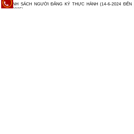
DANH SÁCH NGƯỜI ĐĂNG KÝ THỰC HÀNH (14-6-2024 ĐẾN
06-5-2025)
DANH SÁCH NGƯỜI ĐĂNG KÝ THỰC HÀNH NĂM 2025 (14-1-
2025 ĐẾ 15-5-2025)
DANH SÁCH NGƯỜI ĐĂNG KÝ THỰC HÀNH 2024 (14-6-2024
ĐẾN 14-10-2024)
DANH SÁCH NGƯỜI ĐÃ HOÀN THÀNH QUÁ TRÌNH THỰC
HÀNH TẠI CƠ SỞ KHÁM BỆNH, CHỮA BỆNH NĂM 2024
Xem thêm
CẢI CÁCH THỦ TỤC HÀNH CHÍNH
Tra cứu trạng thái xử lý thủ tục
Thủ tục tóm tắt hồ sơ bệnh án
GIỜ LÀM VIỆC
Thứ 2 đến thứ 6:
- Sáng: 07h00 – 11h30
- Chiều: 13h00 – 16h30