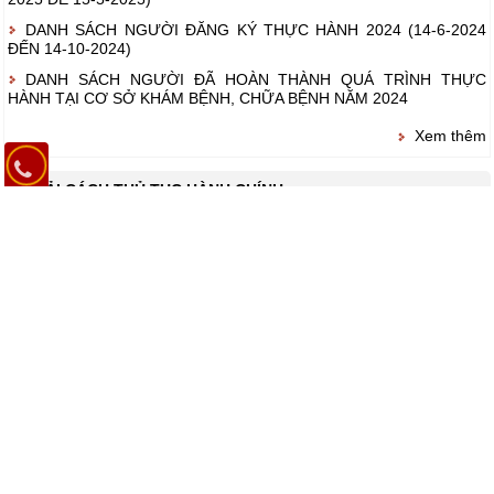
DANH SÁCH NGƯỜI ĐĂNG KÝ THỰC HÀNH 2024 (14-6-2024
ĐẾN 14-10-2024)
DANH SÁCH NGƯỜI ĐÃ HOÀN THÀNH QUÁ TRÌNH THỰC
HÀNH TẠI CƠ SỞ KHÁM BỆNH, CHỮA BỆNH NĂM 2024
Xem thêm
CẢI CÁCH THỦ TỤC HÀNH CHÍNH
Tra cứu trạng thái xử lý thủ tục
Thủ tục tóm tắt hồ sơ bệnh án
GIỜ LÀM VIỆC
Thứ 2 đến thứ 6:
- Sáng: 07h00 – 11h30
- Chiều: 13h00 – 16h30
Thứ 7, CN & ngày lễ trực cấp cứu 24/24.
LIÊN KẾT WEBSITE