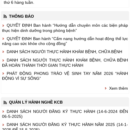
thứ 6 hàng tuần.
THÔNG BÁO
QUYẾT ĐỊNH Ban hành “Hướng dẫn chuyên môn các biện pháp
thực hiện dinh dưỡng trong phòng bệnh”
QUYẾT ĐỊNH Ban hành “Cẩm nang hướng dẫn hoạt động thể lực
nâng cao sức khỏe cho cộng đồng”
DANH SÁCH NGƯỜI THỰC HÀNH KHÁM BỆNH, CHỮA BỆNH
DANH SÁCH NGƯỜI THỰC HÀNH KHÁM BỆNH, CHỮA BỆNH
ĐÃ HOÀN THÀNH THỜI GIAN THỰC HÀNH
PHÁT ĐỘNG PHONG TRÀO VỆ SINH TAY NĂM 2026 “HÀNH
ĐỘNG VÌ SỰ SỐNG”
Xem thêm
QUẢN LÝ HÀNH NGHỀ KCB
DANH SÁCH NGƯỜI ĐĂNG KÝ THỰC HÀNH (14-6-2024 ĐẾN
06-5-2025)
DANH SÁCH NGƯỜI ĐĂNG KÝ THỰC HÀNH NĂM 2025 (14-1-
2025 ĐẾ 15-5-2025)