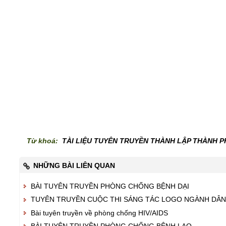
Từ khoá:
TÀI LIỆU TUYÊN TRUYỀN THÀNH LẬP THÀNH P
NHỮNG BÀI LIÊN QUAN
BÀI TUYÊN TRUYỀN PHÒNG CHỐNG BỆNH DẠI
TUYÊN TRUYỀN CUỘC THI SÁNG TÁC LOGO NGÀNH DÂN
Bài tuyên truyền về phòng chống HIV/AIDS
BÀI TUYÊN TRUYỀN PHÒNG CHỐNG BỆNH LAO