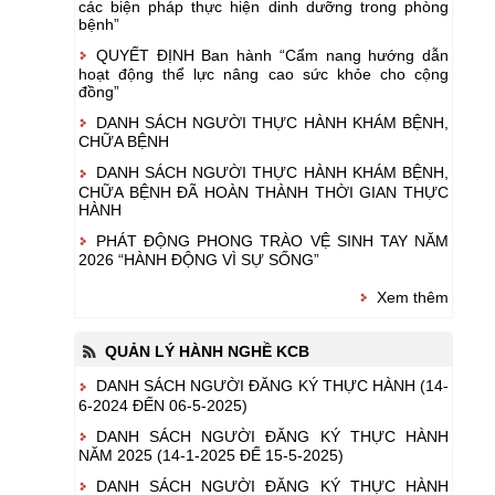
các biện pháp thực hiện dinh dưỡng trong phòng
bệnh”
QUYẾT ĐỊNH Ban hành “Cẩm nang hướng dẫn
hoạt động thể lực nâng cao sức khỏe cho cộng
đồng”
DANH SÁCH NGƯỜI THỰC HÀNH KHÁM BỆNH,
CHỮA BỆNH
DANH SÁCH NGƯỜI THỰC HÀNH KHÁM BỆNH,
CHỮA BỆNH ĐÃ HOÀN THÀNH THỜI GIAN THỰC
HÀNH
PHÁT ĐỘNG PHONG TRÀO VỆ SINH TAY NĂM
2026 “HÀNH ĐỘNG VÌ SỰ SỐNG”
Xem thêm
QUẢN LÝ HÀNH NGHỀ KCB
DANH SÁCH NGƯỜI ĐĂNG KÝ THỰC HÀNH (14-
6-2024 ĐẾN 06-5-2025)
DANH SÁCH NGƯỜI ĐĂNG KÝ THỰC HÀNH
NĂM 2025 (14-1-2025 ĐẾ 15-5-2025)
DANH SÁCH NGƯỜI ĐĂNG KÝ THỰC HÀNH