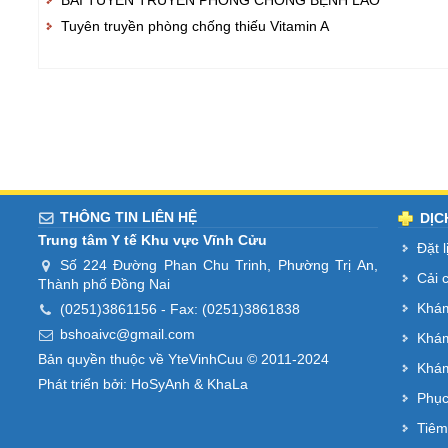
Tuyên truyền phòng chống thiếu Vitamin A
THÔNG TIN LIÊN HỆ
DỊC
Trung tâm Y tế Khu vực Vĩnh Cửu
Đặt 
Số 224 Đường Phan Chu Trinh, Phường Trị An,
Cải 
Thành phố Đồng Nai
Khám
(0251)3861156
- Fax: (0251)3861838
bshoaivc@gmail.com
Khám
Bản quyền thuộc về YteVinhCuu © 2011-2024
Khám
Phát triển bởi:
HoSyAnh
&
KhaLa
Phục
Tiêm