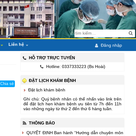
Liên hệ
Đăng nhập
áo
Hỏi đáp
HỖ TRỢ TRỰC TUYẾN
Hotline: 0337333223 (Bs Hoài)
ội bộ
Bản đồ
Lịch công tác tuần
ĐẶT LỊCH KHÁM BỆNH
pháp luật
Email & ĐT liên lạc
Lịch trực tuần
Các phòng ban huyện
Chia sẻ
Đặt lịch khám bệnh
chỉ đạo điều hành
Ngành Y tế ĐN
Ghi chú: Quý bệnh nhân có thể nhấn vào link trên
để đặt lịch hẹn khám bệnh ưu tiên từ 7h đến 11h
CK1 ĐH Y Huế
vào những ngày từ thứ 2 đến thứ 6 hàng tuần.
hoạt động
THÔNG BÁO
 hành nghề KCB
QUYẾT ĐỊNH Ban hành “Hướng dẫn chuyên môn