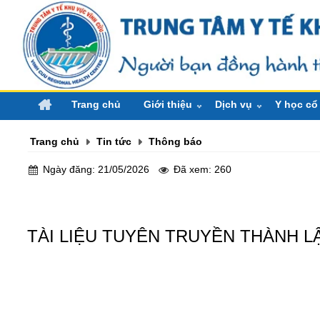
Trang chủ
Giới thiệu
Dịch vụ
Y học cổ
Thư ngỏ
Đặt lịch khám bệnh
Cây thuốc
Trang chủ
Tin tức
Thông báo
Lãnh đạo qua các thời kỳ
Cải cách thủ tục hành c
Bài thuốc
Lãnh đạ
Ngày đăng: 21/05/2026
Đã xem: 260
Giới thiệu logo
Khám chữa bệnh thông
Chính sác
Lãnh đ
Lịch sử hình thành
Khám và điều trị theo y
TÀI LIỆU TUYÊN TRUYỀN THÀNH L
Định hướng tương lai
Khám sức khỏe
Trang thiết bị
Phục hồi chức năng
Cơ cấu tổ chức
Tiêm phòng
Ban gi